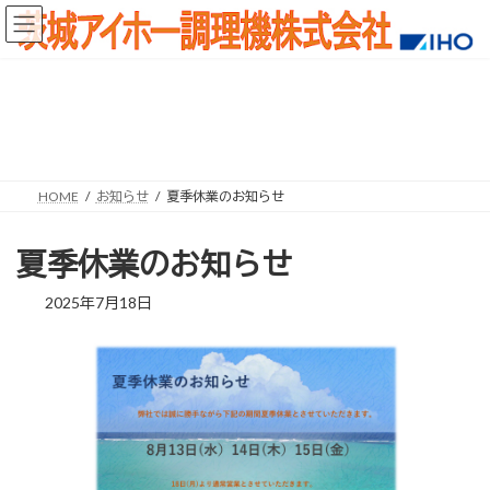
コ
ナ
ン
ビ
テ
ゲ
ン
ー
ツ
シ
へ
ョ
ス
ン
キ
に
ッ
移
プ
動
HOME
お知らせ
夏季休業のお知らせ
夏季休業のお知らせ
2025年7月18日