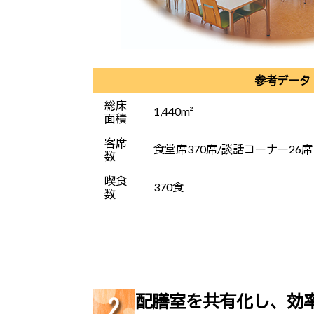
参考データ
総床
1,440m²
面積
客席
食堂席370席/談話コーナー26席
数
喫食
370食
数
配膳室を共有化し、効