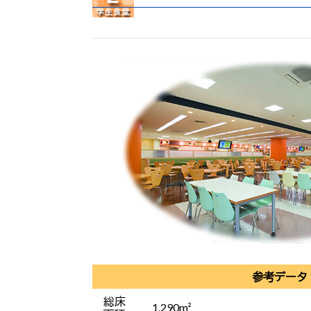
参考データ
総床
1,290m²