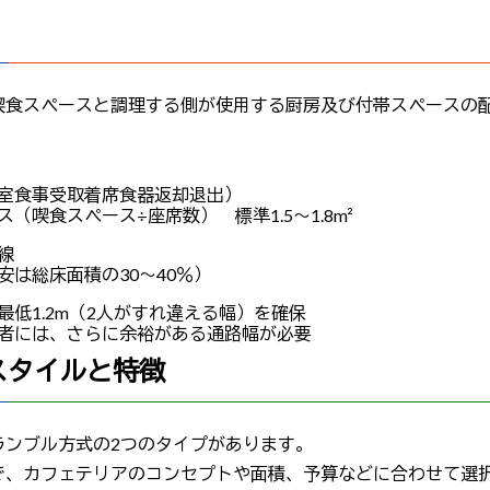
喫食スペースと調理する側が使用する厨房及び付帯スペースの
→食事受取→着席→食器返却→退出）
（喫食スペース÷座席数） 標準1.5～1.8m²
線
安は総床面積の30～40％）
最低1.2m（2人がすれ違える幅）を確保
者には、さらに余裕がある通路幅が必要
本スタイルと特徴
ランブル方式の2つのタイプがあります。
で、カフェテリアのコンセプトや面積、予算などに合わせて選