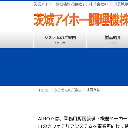
コ
ナ
茨城アイホー調理機株式会社は、株式会社AIHOの茨城
ン
ビ
テ
ゲ
ン
ー
ツ
シ
へ
ョ
ス
ン
システムのご案内
製品紹介
キ
に
system
product
ッ
移
プ
動
HOME
システムのご案内
社員食堂
AIHOでは、業務用厨房設備・機器メーカ
自のカフェテリアシステムを事業所向けに